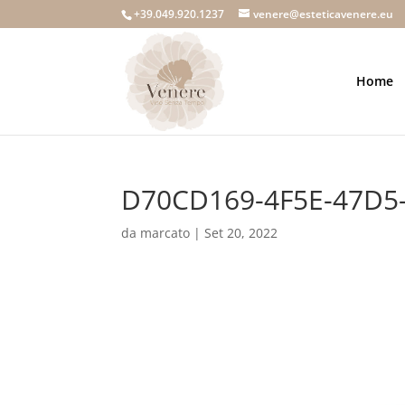
+39.049.920.1237
venere@esteticavenere.eu
Home
D70CD169-4F5E-47D5
da
marcato
|
Set 20, 2022