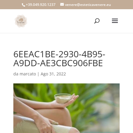
+39.049.920.1237
venere@esteticavenere.eu
6EEAC1BE-2930-4B95-
A9DD-AE3CBC906FBE
da
marcato
|
Ago 31, 2022