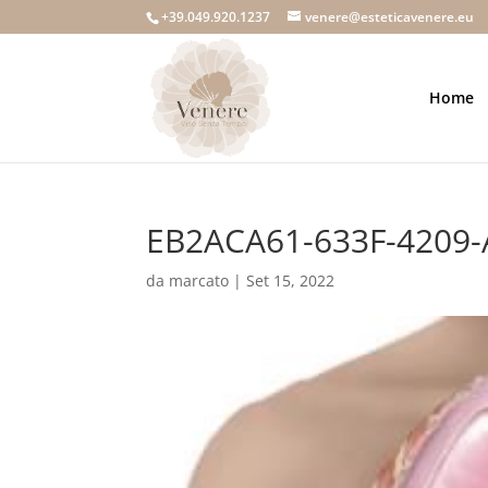
+39.049.920.1237
venere@esteticavenere.eu
Home
EB2ACA61-633F-4209-
da
marcato
|
Set 15, 2022