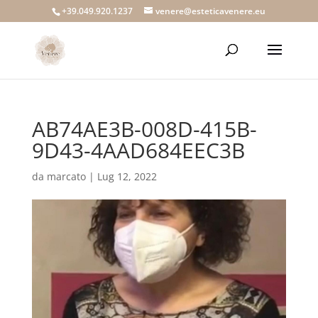
+39.049.920.1237
venere@esteticavenere.eu
AB74AE3B-008D-415B-
9D43-4AAD684EEC3B
da
marcato
|
Lug 12, 2022