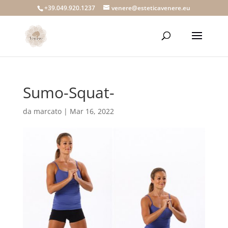
+39.049.920.1237
venere@esteticavenere.eu
Sumo-Squat-
da
marcato
|
Mar 16, 2022