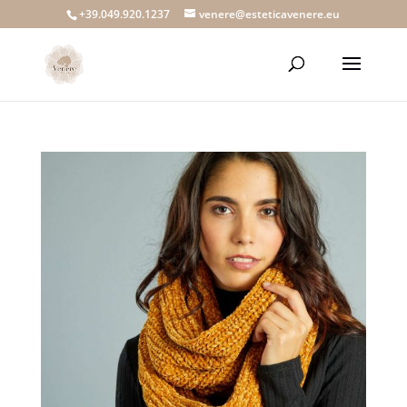
+39.049.920.1237
venere@esteticavenere.eu