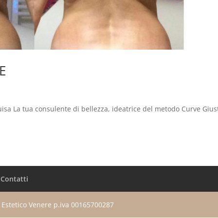
E
Luisa La tua consulente di bellezza, ideatrice del metodo Curve Gius
Contatti
ro Estetico Venere p.iva 00165700287