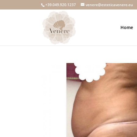
+39.049.920.1237
venere@esteticavenere.eu
Home