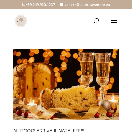
+39.049.920.1237
venere@esteticavenere.eu
AIUTOOO! ARRIVA IL NATALEEE!!!