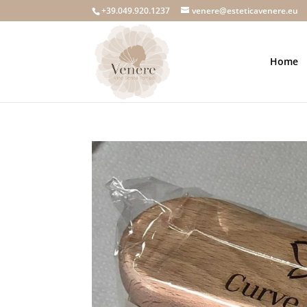
+39.049.920.1237
venere@esteticavenere.eu
Home