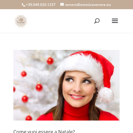
+39.049.920.1237
venere@esteticavenere.eu
Come vuoi essere a Natale?