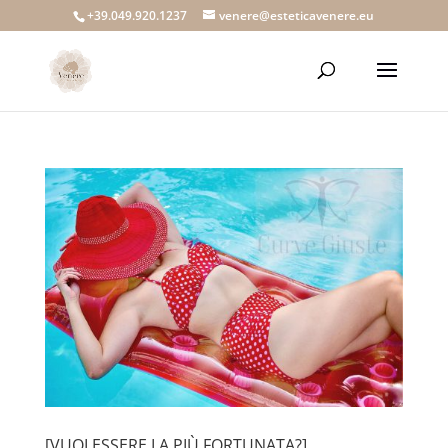
+39.049.920.1237
venere@esteticavenere.eu
[VUOI ESSERE LA PIÙ FORTUNATA?]