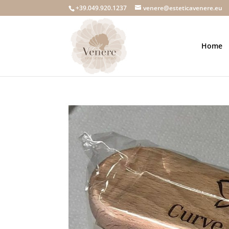
+39.049.920.1237
venere@esteticavenere.eu
Home