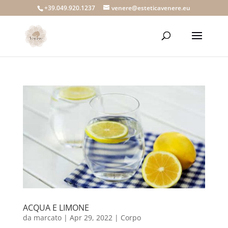
+39.049.920.1237
venere@esteticavenere.eu
ACQUA E LIMONE
da
marcato
|
Apr 29, 2022
|
Corpo