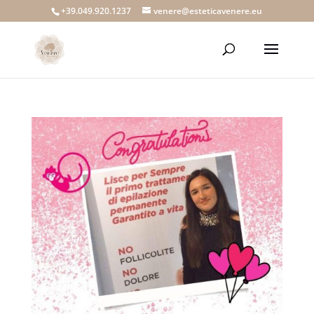
+39.049.920.1237
venere@esteticavenere.eu