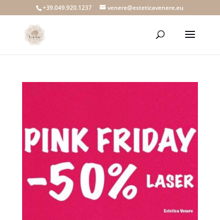
+39.049.920.1237
venere@esteticavenere.eu