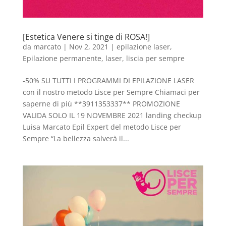
[Estetica Venere si tinge di ROSA!]
da
marcato
|
Nov 2, 2021
|
epilazione laser
,
Epilazione permanente
,
laser
,
liscia per sempre
-50% SU TUTTI I PROGRAMMI DI EPILAZIONE LASER
con il nostro metodo Lisce per Sempre Chiamaci per
saperne di più **3911353337** PROMOZIONE
VALIDA SOLO IL 19 NOVEMBRE 2021 landing checkup
Luisa Marcato Epil Expert del metodo Lisce per
Sempre “La bellezza salverà il...