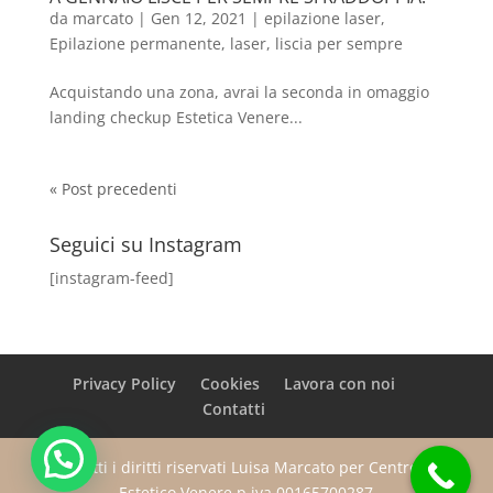
da
marcato
|
Gen 12, 2021
|
epilazione laser
,
Epilazione permanente
,
laser
,
liscia per sempre
Acquistando una zona, avrai la seconda in omaggio
landing checkup Estetica Venere...
« Post precedenti
Seguici su Instagram
[instagram-feed]
Privacy Policy
Cookies
Lavora con noi
Contatti
Tutti i diritti riservati Luisa Marcato per Centro
Estetico Venere p.iva 00165700287