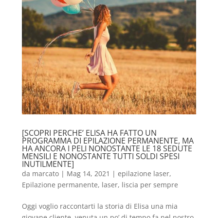
[SCOPRI PERCHE’ ELISA HA FATTO UN
PROGRAMMA DI EPILAZIONE PERMANENTE, MA
HA ANCORA I PELI NONOSTANTE LE 18 SEDUTE
MENSILI E NONOSTANTE TUTTI SOLDI SPESI
INUTILMENTE]
da
marcato
|
Mag 14, 2021
|
epilazione laser
,
Epilazione permanente
,
laser
,
liscia per sempre
Oggi voglio raccontarti la storia di Elisa una mia
giovane cliente, venuta un poʼ di tempo fa nel nostro