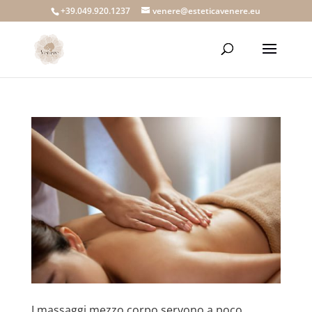
+39.049.920.1237
venere@esteticavenere.eu
I massaggi mezzo corpo servono a poco