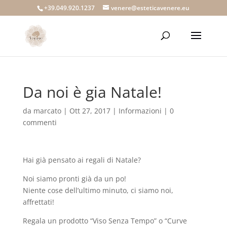
+39.049.920.1237
venere@esteticavenere.eu
Da noi è gia Natale!
da
marcato
|
Ott 27, 2017
|
Informazioni
|
0
commenti
Hai già pensato ai regali di Natale?
Noi siamo pronti già da un po!
Niente cose dell’ultimo minuto, ci siamo noi,
affrettati!
Regala un prodotto “Viso Senza Tempo” o “Curve