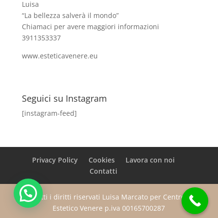
Luisa
“La bellezza salverà il mondo”
Chiamaci per avere maggiori informazioni
3911353337
www.esteticavenere.eu
Seguici su Instagram
[instagram-feed]
Privacy Policy
Cookies
Lavora con noi
Contatti
Tutti i diritti riservati Luisa Marcato per Centro
Estetico Venere p.iva 00165700287