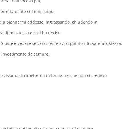
ormai non facevo più)
 perfettamente sul mio corpo.
i a piangermi addosso, ingrassando, chiudendo in
a di me stessa e così ho deciso.
Giuste e vedere se veramente avrei potuto ritrovare me stessa.
re investimento da sempre.
dolcissimo di rimettermi in forma perchè non ci credevo
i estetica personalizzata per conoscerti e creare