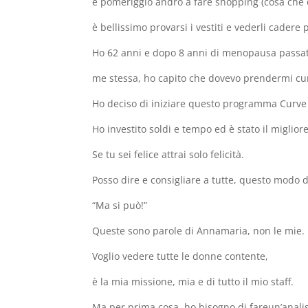
e pomeriggio andrò a fare shopping (cosa che 
è bellissimo provarsi i vestiti e vederli cadere
Ho 62 anni e dopo 8 anni di menopausa passat
me stessa, ho capito che dovevo prendermi cur
Ho deciso di iniziare questo programma Curve 
Ho investito soldi e tempo ed è stato il miglio
Se tu sei felice attrai solo felicità.
Posso dire e consigliare a tutte, questo modo 
“Ma si può!”
Queste sono parole di Annamaria, non le mie.
Voglio vedere tutte le donne contente,
è la mia missione, mia e di tutto il mio staff.
Ma per prima cosa, ho bisogno di fareun’analis