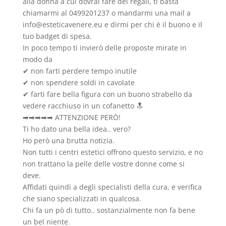
alla donna a cui dovrai fare dei regali, ti basta
chiamarmi al 0499201237 o mandarmi una mail a
info@esteticavenere.eu e dirmi per chi è il buono e il
tuo badget di spesa.
In poco tempo ti invierò delle proposte mirate in
modo da
✔ non farti perdere tempo inutile
✔ non spendere soldi in cavolate
✔ farti fare bella figura con un buono strabello da
vedere racchiuso in un cofanetto 🔝
➡➡➡➡➡ ATTENZIONE PERÒ!
Ti ho dato una bella idea.. vero?
Ho però una brutta notizia.
Non tutti i centri estetici offrono questo servizio, e no
non trattano la pelle delle vostre donne come si
deve.
Affidati quindi a degli specialisti della cura, e verifica
che siano specializzati in qualcosa.
Chi fa un pò di tutto.. sostanzialmente non fa bene
un bel niente.