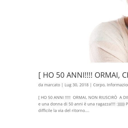
[ HO 50 ANNI!!!! ORMAI, 
da
marcato
|
Lug 30, 2018
|
Corpo
,
Informazio
[ HO 50 ANNI !!!!! ORMAI, NON RIUSCIRÒ A DIM
e una donna di 50 anni è una ragazza!!!! :))))))
difficile la via del ritorno....