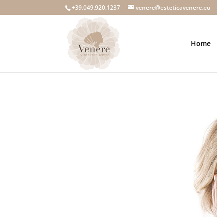
+39.049.920.1237
venere@esteticavenere.eu
Home