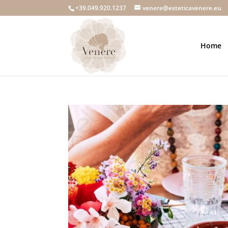
+39.049.920.1237
venere@esteticavenere.eu
Home