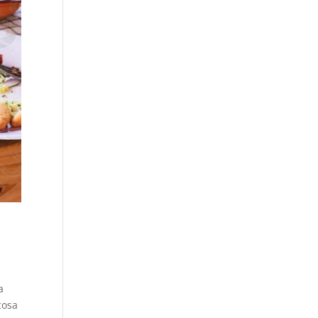
a
cosa