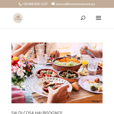
+39.049.920.1237
venere@esteticavenere.eu
SAI DI COSA HAI BISOGNO?