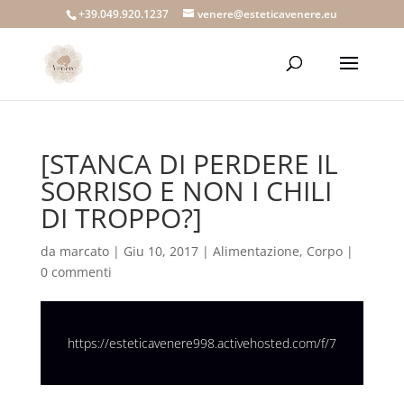
+39.049.920.1237
venere@esteticavenere.eu
[STANCA DI PERDERE IL
SORRISO E NON I CHILI
DI TROPPO?]
da
marcato
|
Giu 10, 2017
|
Alimentazione
,
Corpo
|
0 commenti
https://esteticavenere998.activehosted.com/f/7