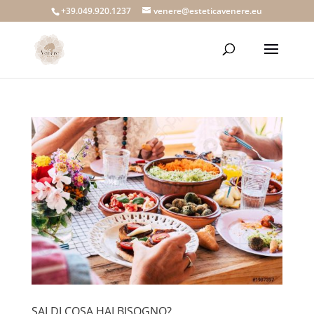
+39.049.920.1237
venere@esteticavenere.eu
SAI DI COSA HAI BISOGNO?