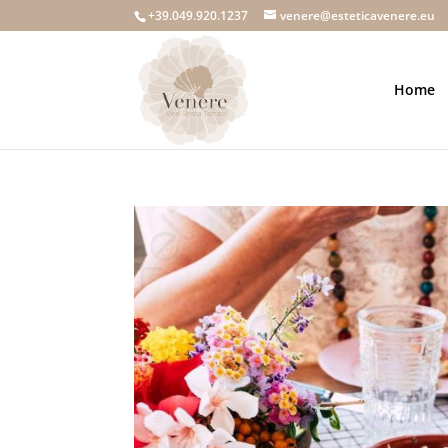
+39.049.920.1237
venere@esteticavenere.eu
Home