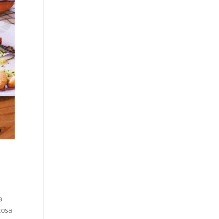
a
cosa