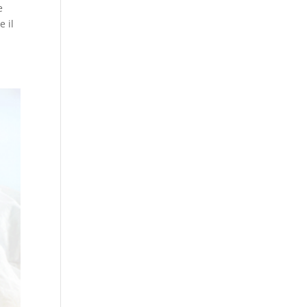
e
e il